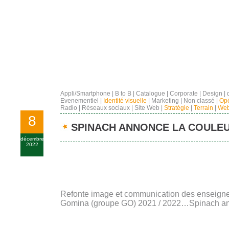
Appli/Smartphone
|
B to B
|
Catalogue
|
Corporate
|
Design
|
Evenementiel
|
Identité visuelle
|
Marketing
|
Non classé
|
Opé
Radio
|
Réseaux sociaux
|
Site Web
|
Stratégie
|
Terrain
|
Web
8
SPINACH ANNONCE LA COULEU
décembre
2022
Refonte image et communication des enseignes
Gomina (groupe GO) 2021 / 2022…Spinach ann