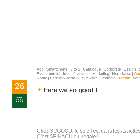
Appli/Smartphone
|
B to B
|
Catalogue
|
Corporate
|
Design
|
Evenementiel
|
Identité visuelle
|
Marketing
|
Non classé
|
Opé
Radio
|
Réseaux sociaux
|
Site Web
|
Stratégie
|
Terrain
|
Web
26
Here we so good !
août
2021
Chez SOGOOD, le soleil est dans les assiettes
C’est SPINACH qui régale !