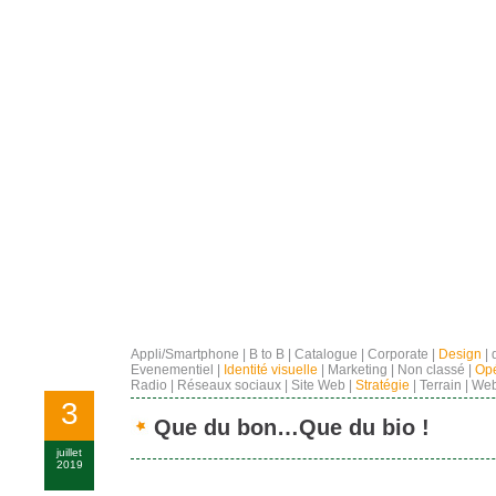
Appli/Smartphone
|
B to B
|
Catalogue
|
Corporate
|
Design
|
Evenementiel
|
Identité visuelle
|
Marketing
|
Non classé
|
Opé
Radio
|
Réseaux sociaux
|
Site Web
|
Stratégie
|
Terrain
|
Web
3
Que du bon…Que du bio !
juillet
2019