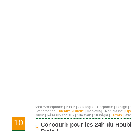
Appli/Smartphone
|
B to B
|
Catalogue
|
Corporate
|
Design
|
Evenementiel
|
Identité visuelle
|
Marketing
|
Non classé
|
Opé
Radio
|
Réseaux sociaux
|
Site Web
|
Stratégie
|
Terrain
|
Web
10
Concourir pour les 24h du Houb