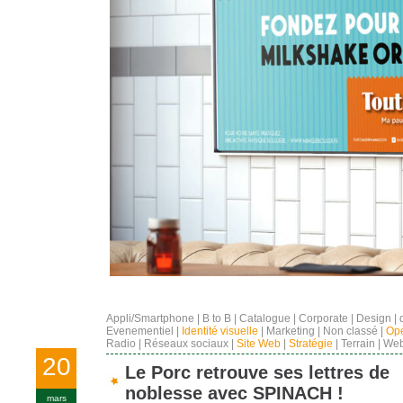
Appli/Smartphone
|
B to B
|
Catalogue
|
Corporate
|
Design
|
Evenementiel
|
Identité visuelle
|
Marketing
|
Non classé
|
Opé
Radio
|
Réseaux sociaux
|
Site Web
|
Stratégie
|
Terrain
|
Web
20
Le Porc retrouve ses lettres de
noblesse avec SPINACH !
mars