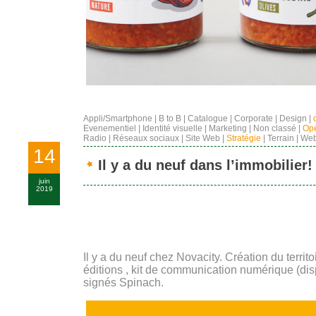
Appli/Smartphone
|
B to B
|
Catalogue
|
Corporate
|
Design
|
Evenementiel
|
Identité visuelle
|
Marketing
|
Non classé
|
Opé
Radio
|
Réseaux sociaux
|
Site Web
|
Stratégie
|
Terrain
|
Web
14
Il y a du neuf dans l’immobilier!
juin
2019
Il y a du neuf chez Novacity. Création du terri
éditions , kit de communication numérique (di
signés Spinach.