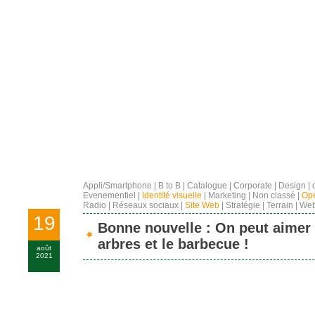
Appli/Smartphone
|
B to B
|
Catalogue
|
Corporate
|
Design
|
Evenementiel
|
Identité visuelle
|
Marketing
|
Non classé
|
Opé
Radio
|
Réseaux sociaux
|
Site Web
|
Stratégie
|
Terrain
|
Web
19
Bonne nouvelle : On peut aimer 
arbres et le barbecue !
août
2021