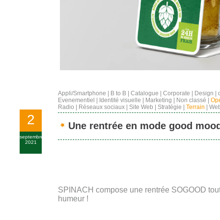
Appli/Smartphone
|
B to B
|
Catalogue
|
Corporate
|
Design
|
Evenementiel
|
Identité visuelle
|
Marketing
|
Non classé
|
Opé
Radio
|
Réseaux sociaux
|
Site Web
|
Stratégie
|
Terrain
|
Web
2
Une rentrée en mode good mood
septembre
2021
SPINACH compose une rentrée SOGOOD tout e
humeur !