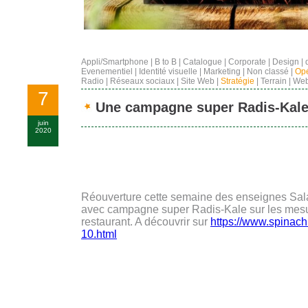
Appli/Smartphone
|
B to B
|
Catalogue
|
Corporate
|
Design
|
Evenementiel
|
Identité visuelle
|
Marketing
|
Non classé
|
Opé
Radio
|
Réseaux sociaux
|
Site Web
|
Stratégie
|
Terrain
|
Web
7
Une campagne super Radis-Kale
juin
2020
Réouverture cette semaine des enseignes Sa
avec campagne super Radis-Kale sur les mes
restaurant. A découvrir sur
https://www.spinach.
10.html