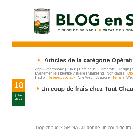
Articles de la catégorie Opérat
Appli/Smartphone
|
B to B
|
Catalogue
|
Corporate
|
Design
|
Evenementiel
|
Identité visuelle
|
Marketing
|
Non classé
|
Opé
Radio
|
Réseaux sociaux
|
Site Web
|
Stratégie
|
Terrain
|
Web
18
Un coup de frais chez Tout Chau
juillet
2023
Trop chaud ? SPINACH donne un coup de frais