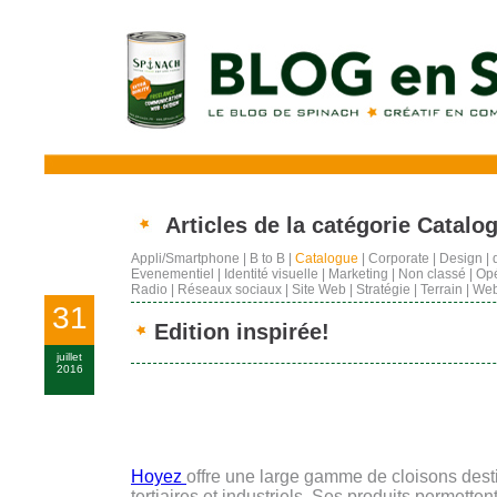
Articles de la catégorie Catalo
Appli/Smartphone
|
B to B
|
Catalogue
|
Corporate
|
Design
|
Evenementiel
|
Identité visuelle
|
Marketing
|
Non classé
|
Opé
Radio
|
Réseaux sociaux
|
Site Web
|
Stratégie
|
Terrain
|
Web
31
Edition inspirée!
juillet
2016
Hoyez
offre une large gamme de cloisons dest
tertiaires et industriels. Ses produits permetten