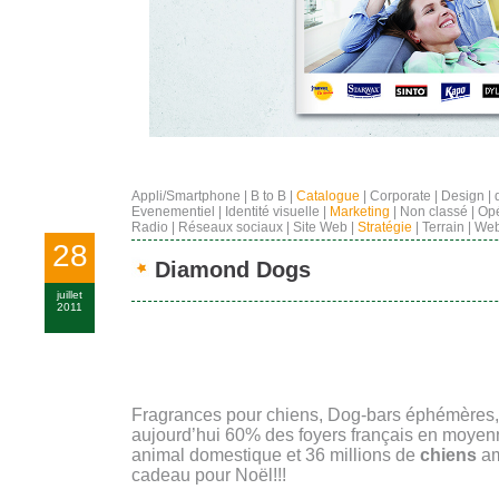
Appli/Smartphone
|
B to B
|
Catalogue
|
Corporate
|
Design
|
Evenementiel
|
Identité visuelle
|
Marketing
|
Non classé
|
Opé
Radio
|
Réseaux sociaux
|
Site Web
|
Stratégie
|
Terrain
|
Web
28
Diamond Dogs
juillet
2011
Fragrances pour chiens, Dog-bars éphémères
aujourd’hui 60% des foyers français en moye
animal domestique et 36 millions de
chiens
am
cadeau pour Noël!!!