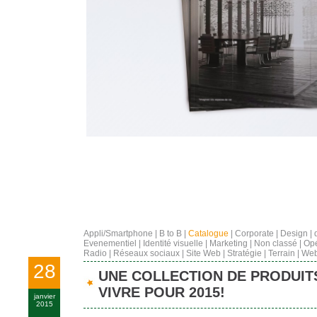
Appli/Smartphone
|
B to B
|
Catalogue
|
Corporate
|
Design
|
Evenementiel
|
Identité visuelle
|
Marketing
|
Non classé
|
Opé
Radio
|
Réseaux sociaux
|
Site Web
|
Stratégie
|
Terrain
|
Web
28
UNE COLLECTION DE PRODUIT
VIVRE POUR 2015!
janvier
2015