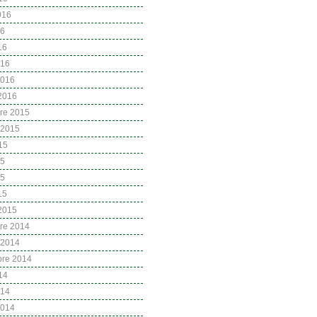
2016
16
16
016
2016
 2016
re 2015
 2015
15
15
15
15
 2015
re 2014
 2014
bre 2014
14
014
2014