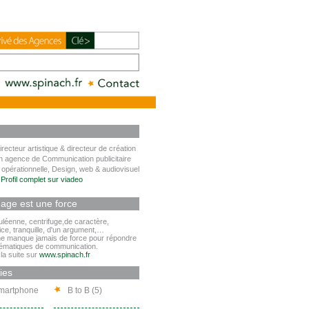
irecteur artistique & directeur de création
n agence de Communication publicitaire
 opérationnelle, Design, web & audiovisuel
 Profil complet sur viadeo
mage est une force
léenne, centrifuge,de caractère,
ice, tranquille, d'un argument,…
 manque jamais de force pour répondre
lématiques de communication.
la suite sur
www.spinach.fr
ies
martphone
B to B (5)