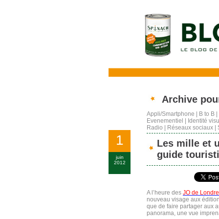
Archive pou
Appli/Smartphone
|
B to B
|
Evenementiel
|
Identité vis
Radio
|
Réseaux sociaux
|
1
Les mille et
guide tourist
juin
2012
A l’heure des
JO de Londre
nouveau visage aux éditio
que de faire partager aux a
panorama, une vue impren