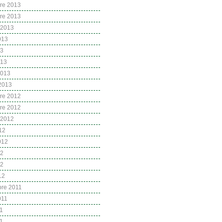
re 2013
re 2013
 2013
2013
13
013
2013
 2013
re 2012
re 2012
 2012
12
2012
12
12
12
re 2011
2011
11
1