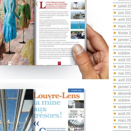
juillet 
juin 20
avril 20
mars 2
février 
janvier
décemb
octobre
août 20
juin 20
mai 20
avril 20
janvier
décemb
octobre
septem
août 20
mars 2
février 