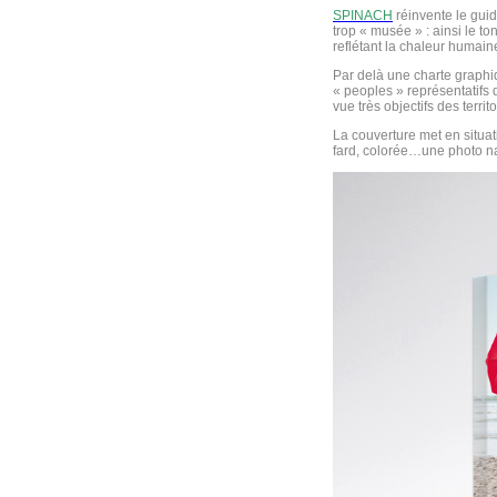
SPINACH
réinvente le gui
trop « musée » : ainsi le to
reflétant la chaleur humaine
Par delà une charte graph
« peoples » représentatifs 
vue très objectifs des territo
La couverture met en situat
fard, colorée…une photo na