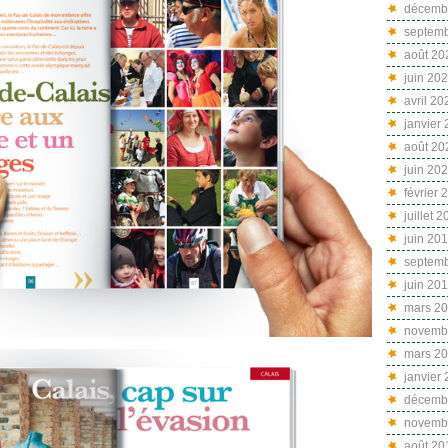
décemb
septem
août 20
juin 20
avril 20
janvier
août 20
juin 20
février 
juillet 
juin 20
septem
juin 20
mars 2
novemb
mars 2
janvier
décemb
novemb
août 20