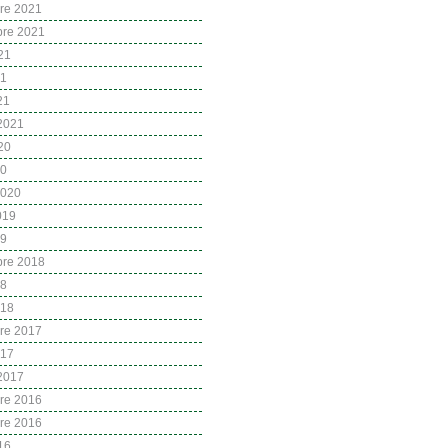
re 2021
bre 2021
21
21
21
 2021
20
20
2020
2019
19
bre 2018
18
018
re 2017
017
 2017
re 2016
re 2016
16