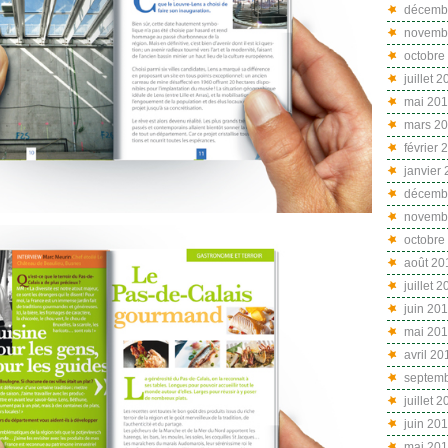
décemb
novemb
octobre
juillet 
mai 20
mars 2
février 
janvier
décemb
novemb
octobre
août 20
juillet 
juin 20
mai 20
avril 20
septemb
juillet 
juin 20
mai 201