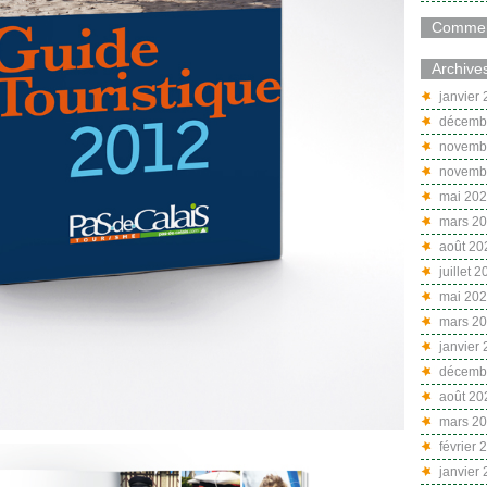
Comment
Archive
janvier
décemb
novemb
novemb
mai 20
mars 2
août 20
juillet 
mai 20
mars 2
janvier
décemb
août 20
mars 2
février 
janvier