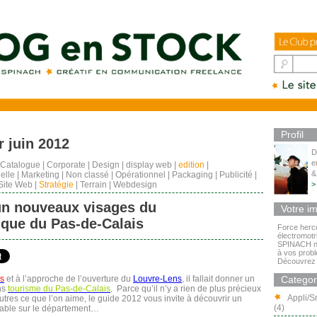
Profil
r juin 2012
D
e
Catalogue
|
Corporate
|
Design
|
display web
|
edition
|
&
uelle
|
Marketing
|
Non classé
|
Opérationnel
|
Packaging
|
Publicité
|
Site Web
|
Stratégie
|
Terrain
|
Webdesign
>
 un nouveaux visages du
Votre i
ique du Pas-de-Calais
Force hercu
électromotr
SPINACH ne
à vos prob
Découvrez 
s
et à l’approche de l’ouverture du
Louvre-Lens
, il fallait donner un
Categor
ns
tourisme du Pas-de-Calais
. Parce qu’il n’y a rien de plus précieux
Appli/S
utres ce que l’on aime, le guide 2012 vous invite à découvrir un
(4)
able sur le département…