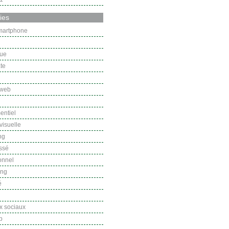
ies
martphone
gue
te
 web
ntiel
 visuelle
ng
ssé
onnel
ing
é
 sociaux
b