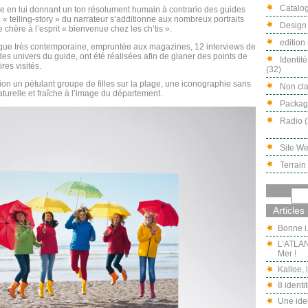
Catalog
de en lui donnant un ton résolument humain à contrario des guides
n « telling-story » du narrateur s’additionne aux nombreux portraits
Design 
 chère à l’esprit « bienvenue chez les ch’tis ».
edition 
ique très contemporaine, empruntée aux magazines, 12 interviews de
des univers du guide, ont été réalisées afin de glaner des points de
Identité
ires visités.
(32)
ion un pétulant groupe de filles sur la plage, une iconographie sans
Non cla
turelle et fraîche à l’image du département.
Packagi
Radio (
Site We
Terrain 
Articles
Bonne i
L’ATLAN
Mer !
Kalloe,
8 identi
Une iden