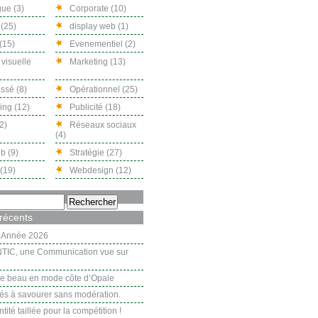
ue (3)
Corporate (10)
(25)
display web (1)
(15)
Evenementiel (2)
 visuelle
Marketing (13)
ssé (8)
Opérationnel (25)
ng (12)
Publicité (18)
2)
Réseaux sociaux
(4)
b (9)
Stratégie (27)
(19)
Webdesign (12)
 récents
.Année 2026
TIC, une Communication vue sur
 le beau en mode côte d’Opale
tés à savourer sans modération.
tité taillée pour la compétition !