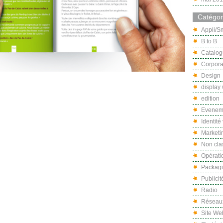
Catégor
Appli/S
B to B
Catalo
Corpora
Design
display
edition
Eveneme
Identité
Marketi
Non cla
Opérati
Packag
Publicit
Radio
Réseaux
Site We