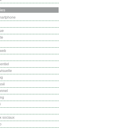
ies
martphone
gue
te
 web
ntiel
 visuelle
ng
ssé
onnel
ing
é
 sociaux
b