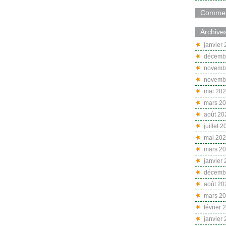
Comment
Archive
janvier
décemb
novemb
novemb
mai 20
mars 2
août 20
juillet 
mai 20
mars 2
janvier
décemb
août 20
mars 2
février 
janvier