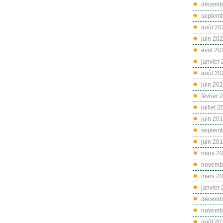
décemb
septem
août 20
juin 20
avril 20
janvier
août 20
juin 20
février 
juillet 
juin 20
septem
juin 20
mars 2
novemb
mars 2
janvier
décemb
novemb
août 20