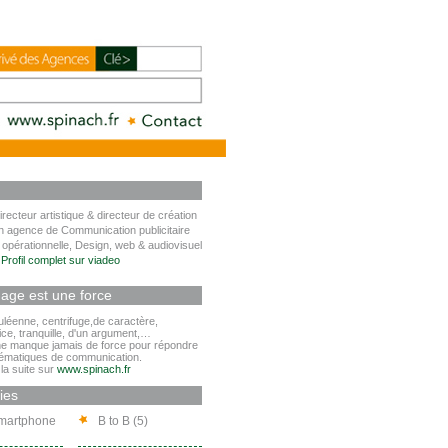
irecteur artistique & directeur de création
n agence de Communication publicitaire
 opérationnelle, Design, web & audiovisuel
 Profil complet sur viadeo
mage est une force
léenne, centrifuge,de caractère,
ice, tranquille, d'un argument,…
 manque jamais de force pour répondre
lématiques de communication.
la suite sur
www.spinach.fr
ies
martphone
B to B (5)