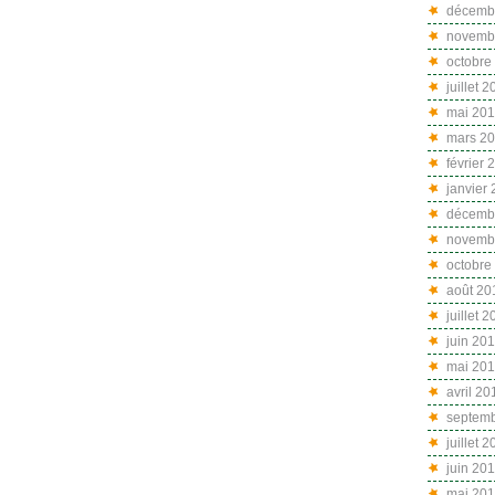
décemb
novemb
octobre
juillet 
mai 20
mars 2
février 
janvier
décemb
novemb
octobre
août 20
juillet 
juin 20
mai 20
avril 20
septemb
juillet 
juin 20
mai 201