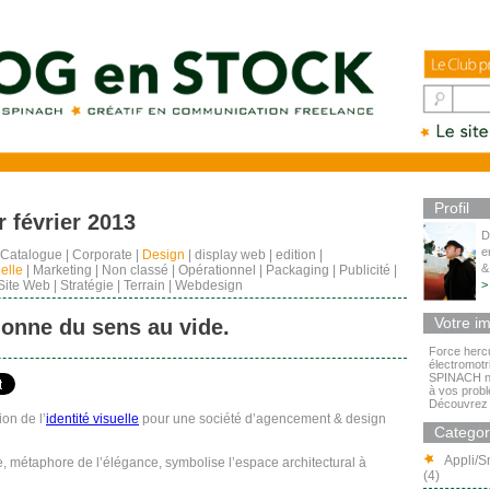
Profil
 février 2013
D
e
Catalogue
|
Corporate
|
Design
|
display web
|
edition
|
&
uelle
|
Marketing
|
Non classé
|
Opérationnel
|
Packaging
|
Publicité
|
Site Web
|
Stratégie
|
Terrain
|
Webdesign
>
Votre i
donne du sens au vide.
Force hercu
électromotr
SPINACH ne
à vos prob
Découvrez 
on de l’
identité visuelle
pour une société d’agencement & design
Categor
Appli/S
, métaphore de l’élégance,
symbolise
l’espace
architectural
à
(4)