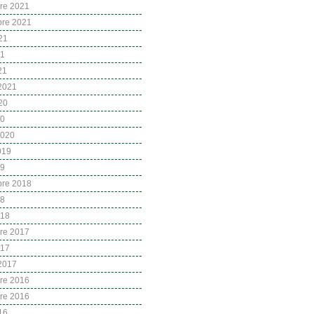
re 2021
bre 2021
21
21
21
 2021
20
20
2020
2019
19
bre 2018
18
018
re 2017
017
 2017
re 2016
re 2016
16