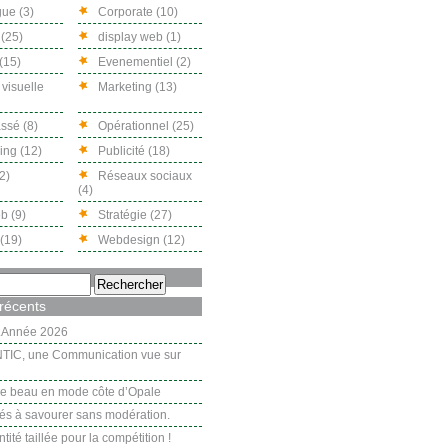
ue (3)
Corporate (10)
(25)
display web (1)
(15)
Evenementiel (2)
 visuelle
Marketing (13)
ssé (8)
Opérationnel (25)
ng (12)
Publicité (18)
2)
Réseaux sociaux
(4)
b (9)
Stratégie (27)
(19)
Webdesign (12)
 récents
.Année 2026
TIC, une Communication vue sur
 le beau en mode côte d’Opale
tés à savourer sans modération.
tité taillée pour la compétition !