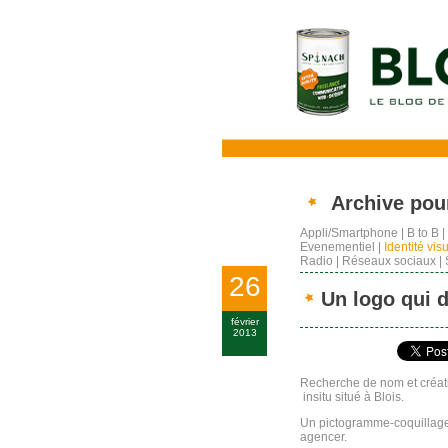
Archive pour
Appli/Smartphone
|
B to B
|
Evenementiel
|
Identité vis
Radio
|
Réseaux sociaux
|
26
Un logo qui 
février
2013
Recherche de nom et créati
insitu situé à Blois.
Un pictogramme-coquillage
agencer.