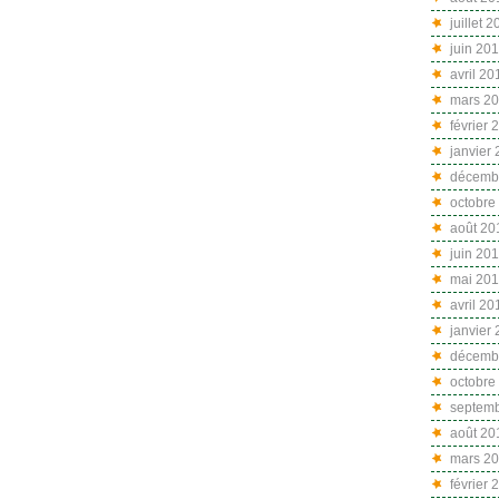
juillet 
juin 20
avril 20
mars 2
février 
janvier
décemb
octobre
août 20
juin 20
mai 20
avril 20
janvier
décemb
octobre
septem
août 20
mars 2
février 