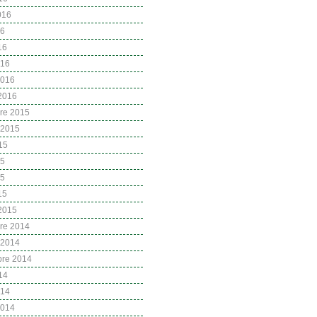
2016
16
16
016
2016
 2016
re 2015
 2015
15
15
15
15
 2015
re 2014
 2014
bre 2014
14
014
2014