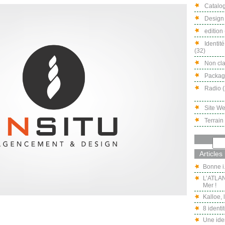
Catalog
Design 
edition 
Identité
(32)
Non cla
Packagi
Radio (
Site We
Terrain 
Articles
Bonne i
L’ATLAN
Mer !
Kalloe,
8 identi
Une iden