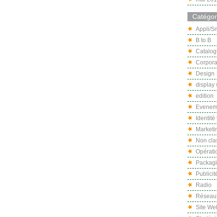
Catégor
Appli/S
B to B
Catalo
Corpora
Design
display
edition
Eveneme
Identité
Marketi
Non cla
Opérati
Packag
Publicit
Radio
Réseaux
Site We