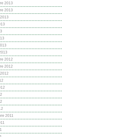
re 2013
re 2013
 2013
2013
13
013
2013
 2013
re 2012
re 2012
 2012
12
2012
12
12
12
re 2011
2011
11
1