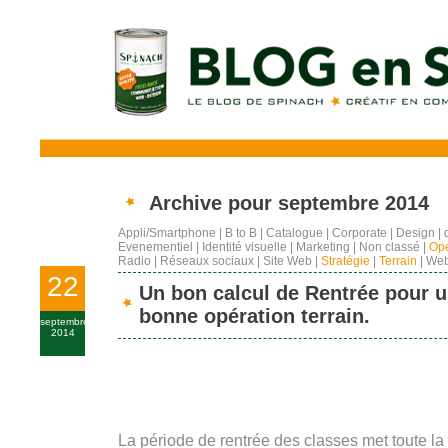
Archive pour septembre 2014
Appli/Smartphone
|
B to B
|
Catalogue
|
Corporate
|
Design
|
Evenementiel
|
Identité visuelle
|
Marketing
|
Non classé
|
Opé
Radio
|
Réseaux sociaux
|
Site Web
|
Stratégie
|
Terrain
|
Web
22
Un bon calcul de Rentrée pour 
bonne opération terrain.
septembre
2014
La période de rentrée des classes met toute l