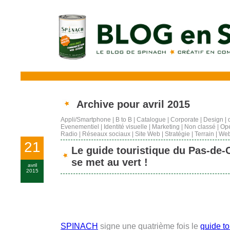
Archive pour avril 2015
Appli/Smartphone
|
B to B
|
Catalogue
|
Corporate
|
Design
|
Evenementiel
|
Identité visuelle
|
Marketing
|
Non classé
|
Opé
Radio
|
Réseaux sociaux
|
Site Web
|
Stratégie
|
Terrain
|
Web
21
Le guide touristique du Pas-de-
se met au vert !
avril
2015
SPINACH
signe une quatrième fois le
guide to