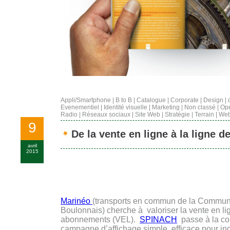
Appli/Smartphone
|
B to B
|
Catalogue
|
Corporate
|
Design
|
Evenementiel
|
Identité visuelle
|
Marketing
|
Non classé
|
Opé
Radio
|
Réseaux sociaux
|
Site Web
|
Stratégie
|
Terrain
|
Web
9
De la vente en ligne à la ligne d
avril
2015
Marinéo
(transports en commun de la Commun
Boulonnais) cherche à valoriser la vente en lig
abonnements (VEL).
SPINACH
passe à la con
campagne d’affichage simple, efficace pour inc